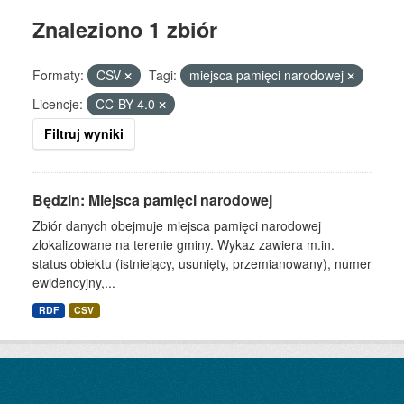
Znaleziono 1 zbiór
Formaty:
CSV
Tagi:
miejsca pamięci narodowej
Licencje:
CC-BY-4.0
Filtruj wyniki
Będzin: Miejsca pamięci narodowej
Zbiór danych obejmuje miejsca pamięci narodowej
zlokalizowane na terenie gminy. Wykaz zawiera m.in.
status obiektu (istniejący, usunięty, przemianowany), numer
ewidencyjny,...
RDF
CSV