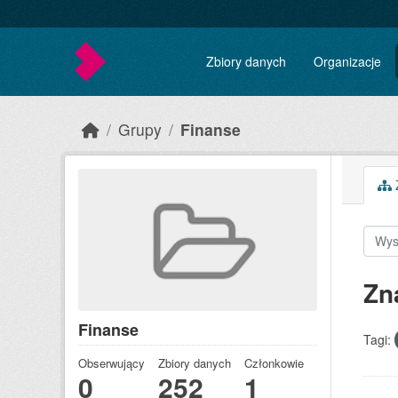
Skip to main content
Zbiory danych
Organizacje
Grupy
Finanse
Z
Zn
Finanse
Tagi:
Obserwujący
Zbiory danych
Członkowie
0
252
1