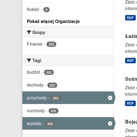
Zbiór
inform
Kobiór
-
9
RDF
Pokaż więcej Organizacje
Grupy
Łazi
Finanse
-
Zbiór
252
inform
Tagi
RDF
budżet
-
252
Sośn
dochody
-
252
Zbiór
inform
przychody
-
252
RDF
rozchody
-
252
Bojs
wydatki
-
252
Zbiór
inform