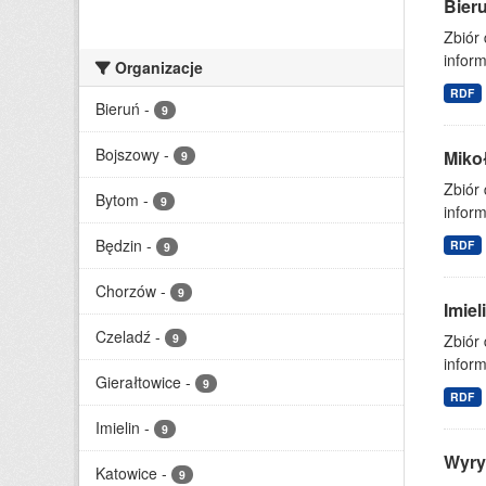
Bier
Zbiór
inform
Organizacje
RDF
Bieruń
-
9
Bojszowy
-
Miko
9
Zbiór
Bytom
-
9
inform
Będzin
-
RDF
9
Chorzów
-
9
Imie
Czeladź
-
9
Zbiór
inform
Gierałtowice
-
9
RDF
Imielin
-
9
Wyry
Katowice
-
9