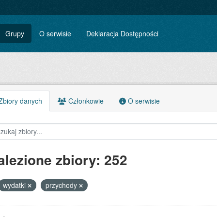
Grupy
O serwisie
Deklaracja Dostępności
biory danych
Członkowie
O serwisie
alezione zbiory: 252
wydatki
przychody