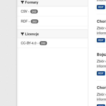
Formaty
RDF
CSV
-
252
Chor
RDF
-
252
Zbiór
inform
Licencje
RDF
CC-BY-4.0
-
252
Bojs
Zbiór
inform
RDF
Chor
Zbiór
inform