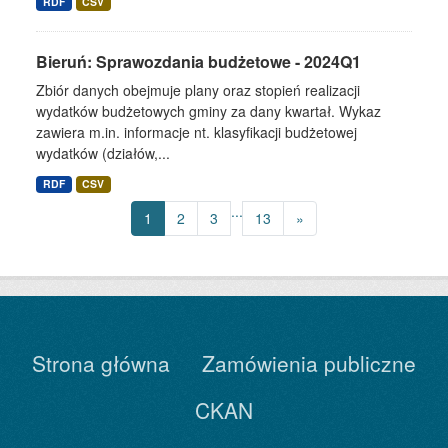
RDF
CSV
Bieruń: Sprawozdania budżetowe - 2024Q1
Zbiór danych obejmuje plany oraz stopień realizacji
wydatków budżetowych gminy za dany kwartał. Wykaz
zawiera m.in. informacje nt. klasyfikacji budżetowej
wydatków (działów,...
RDF
CSV
...
1
2
3
13
»
Strona główna
Zamówienia publiczne
CKAN