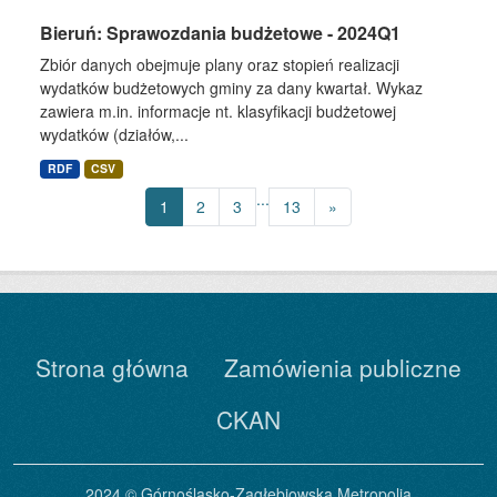
Bieruń: Sprawozdania budżetowe - 2024Q1
Zbiór danych obejmuje plany oraz stopień realizacji
wydatków budżetowych gminy za dany kwartał. Wykaz
zawiera m.in. informacje nt. klasyfikacji budżetowej
wydatków (działów,...
RDF
CSV
...
1
2
3
13
»
Strona główna
Zamówienia publiczne
CKAN
2024 © Górnośląsko-Zagłębiowska Metropolia