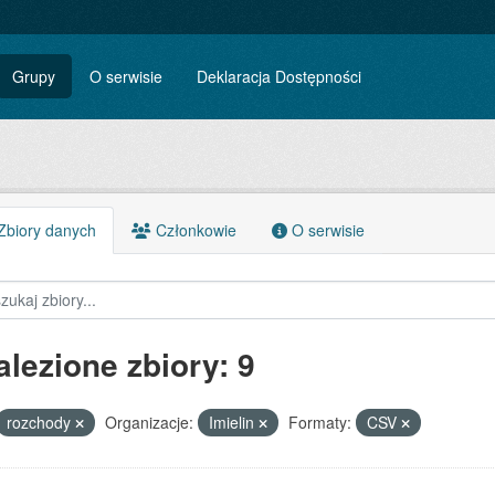
Grupy
O serwisie
Deklaracja Dostępności
biory danych
Członkowie
O serwisie
alezione zbiory: 9
rozchody
Organizacje:
Imielin
Formaty:
CSV