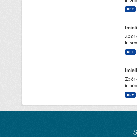
RDF
Imie
Zbiór
inform
RDF
Imie
Zbiór
inform
RDF
S