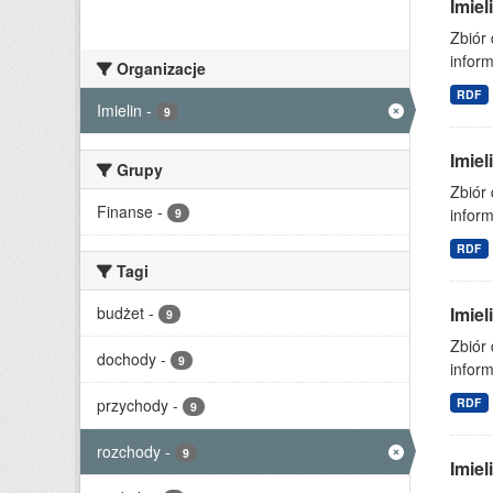
Imie
Zbiór
inform
Organizacje
RDF
Imielin
-
9
Imie
Grupy
Zbiór
Finanse
-
inform
9
RDF
Tagi
budżet
-
Imie
9
Zbiór
dochody
-
9
inform
przychody
-
RDF
9
rozchody
-
9
Imie