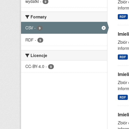
wydatki
-
Zbiór
9
inform
Formaty
RDF
CSV
-
9
Imie
RDF
-
9
Zbiór
inform
Licencje
RDF
CC-BY-4.0
-
9
Imie
Zbiór
inform
RDF
Imie
Zbiór
inform