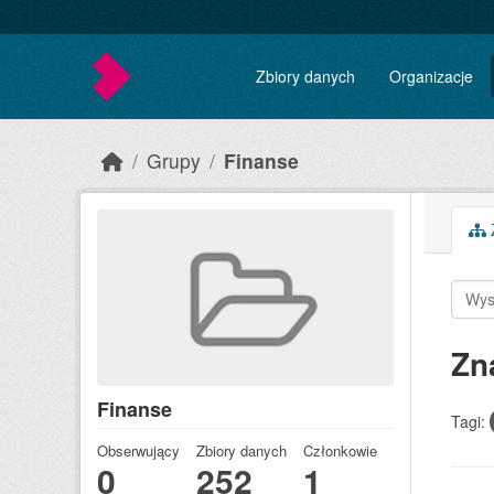
Skip to main content
Zbiory danych
Organizacje
Grupy
Finanse
Z
Zn
Finanse
Tagi:
Obserwujący
Zbiory danych
Członkowie
0
252
1