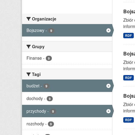
Bojs
Organizacje
Zbiór
inform
Bojszowy
-
9
RDF
Grupy
Bojs
Finanse
-
9
Zbiór
inform
Tagi
RDF
budżet
-
9
Bojs
dochody
-
9
Zbiór
inform
przychody
-
9
RDF
rozchody
-
9