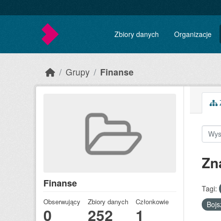
Skip to main content
Zbiory danych
Organizacje
Grupy
Finanse
Z
Zn
Finanse
Tagi:
Obserwujący
Zbiory danych
Członkowie
Boj
0
252
1