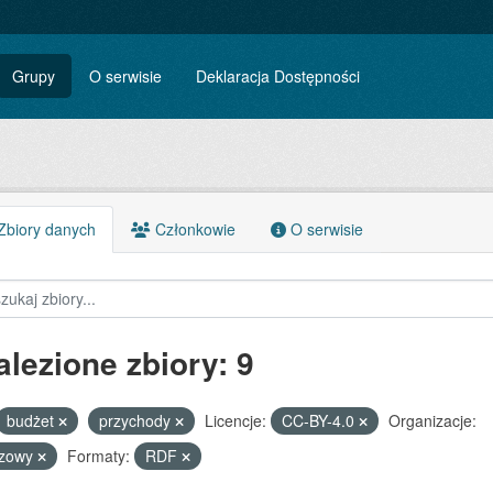
Grupy
O serwisie
Deklaracja Dostępności
biory danych
Członkowie
O serwisie
alezione zbiory: 9
budżet
przychody
Licencje:
CC-BY-4.0
Organizacje:
szowy
Formaty:
RDF