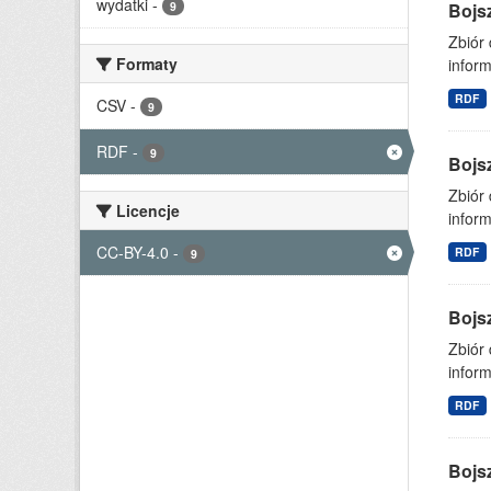
wydatki
-
9
Bojs
Zbiór
Formaty
inform
RDF
CSV
-
9
RDF
-
9
Bojs
Zbiór
Licencje
inform
CC-BY-4.0
-
RDF
9
Bojs
Zbiór
inform
RDF
Bojs