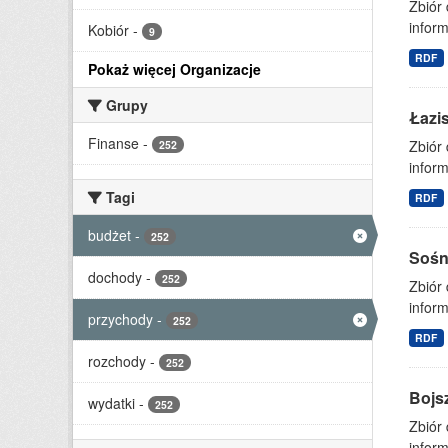
Zbiór
inform
Kobiór
-
9
RDF
Pokaż więcej Organizacje
Grupy
Łazi
Finanse
-
Zbiór
252
inform
Tagi
RDF
budżet
-
252
Sośn
dochody
-
252
Zbiór
inform
przychody
-
252
RDF
rozchody
-
252
Bojs
wydatki
-
252
Zbiór
inform