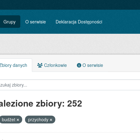
Grupy
O serwisie
Deklaracja Dostępności
biory danych
Członkowie
O serwisie
alezione zbiory: 252
budżet
przychody