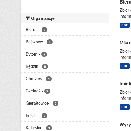
Bier
Zbiór
inform
Organizacje
RDF
Bieruń
-
9
Bojszowy
-
Miko
9
Zbiór
Bytom
-
9
inform
Będzin
-
RDF
9
Chorzów
-
9
Imie
Czeladź
-
9
Zbiór
inform
Gierałtowice
-
9
RDF
Imielin
-
9
Wyry
Katowice
-
9