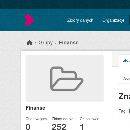
Skip to main content
Zbiory danych
Organizacje
Grupy
Finanse
Z
Zn
Finanse
Tagi:
Obserwujący
Zbiory danych
Członkowie
0
252
1