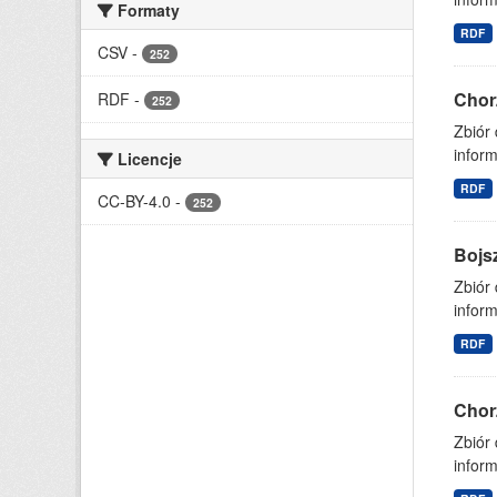
Formaty
RDF
CSV
-
252
Chor
RDF
-
252
Zbiór
inform
Licencje
RDF
CC-BY-4.0
-
252
Bojs
Zbiór
inform
RDF
Chor
Zbiór
inform