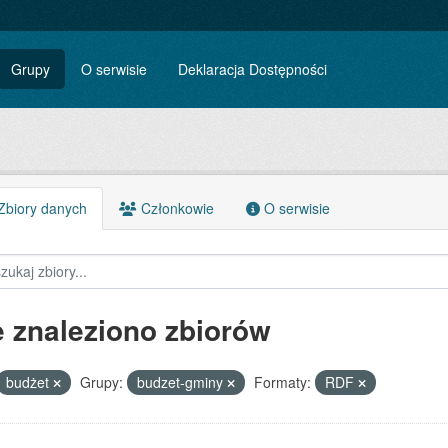
Grupy
O serwisie
Deklaracja Dostępności
biory danych
Członkowie
O serwisie
e znaleziono zbiorów
budżet
Grupy:
budzet-gminy
Formaty:
RDF