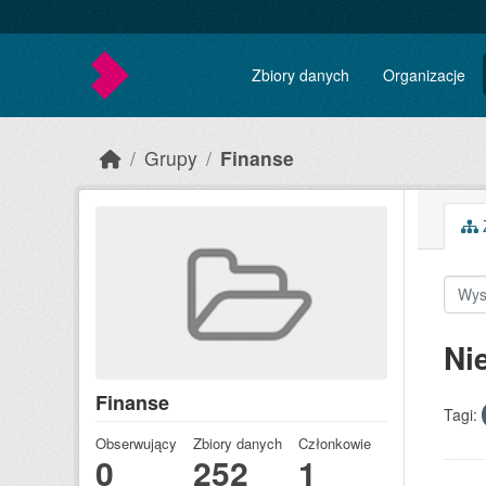
Skip to main content
Zbiory danych
Organizacje
Grupy
Finanse
Z
Ni
Finanse
Tagi:
Obserwujący
Zbiory danych
Członkowie
0
252
1