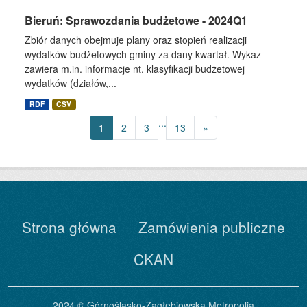
Bieruń: Sprawozdania budżetowe - 2024Q1
Zbiór danych obejmuje plany oraz stopień realizacji
wydatków budżetowych gminy za dany kwartał. Wykaz
zawiera m.in. informacje nt. klasyfikacji budżetowej
wydatków (działów,...
RDF
CSV
...
1
2
3
13
»
Strona główna
Zamówienia publiczne
CKAN
2024 © Górnośląsko-Zagłębiowska Metropolia