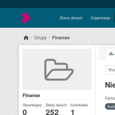
Skip to main content
Zbiory danych
Organizacje
Grupy
Finanse
Z
Ni
Finanse
Forma
Obserwujący
Zbiory danych
Członkowie
bud
0
252
1