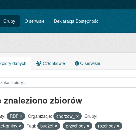
Grupy
O serwisie
Deklaracja Dostępności
biory danych
Członkowie
O serwisie
e znaleziono zbiorów
ty:
RDF
Organizacje:
chorzow_
Grupy:
zet-gminy
Tagi:
budżet
przychody
rozchody