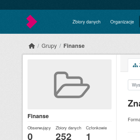
Skip to main content
Zbiory danych
Organizacje
Grupy
Finanse
Z
Zn
Finanse
Forma
Obserwujący
Zbiory danych
Członkowie
0
252
1