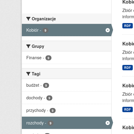
Kobi
Zbiór
inform
Organizacje
RDF
Kobiór
-
9
Kobi
Grupy
Zbiór
Finanse
-
inform
9
RDF
Tagi
budżet
-
Kobi
9
Zbiór
dochody
-
9
inform
przychody
-
RDF
9
rozchody
-
9
Kobi