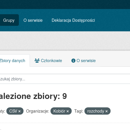
Grupy
O serwisie
Deklaracja Dostępności
biory danych
Członkowie
O serwisie
alezione zbiory: 9
ty:
CSV
Organizacje:
Kobiór
Tagi:
rozchody