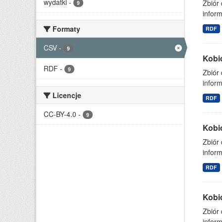
wydatki
-
Zbiór
9
inform
Formaty
RDF
CSV
-
9
Kobi
RDF
-
9
Zbiór
inform
Licencje
RDF
CC-BY-4.0
-
9
Kobi
Zbiór
inform
RDF
Kobi
Zbiór
inform