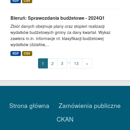
RDF
CSV
Bieruń: Sprawozdania budżetowe - 2024Q1
Zbiór danych obejmuje plany oraz stopień realizacji
wydatków budżetowych gminy za dany kwartał. Wykaz
zawiera m.in. informacje nt. klasyfikacji budżetowej
wydatków (działów,...
RDF
CSV
...
1
2
3
13
»
Strona główna
Zamówienia publiczne
CKAN