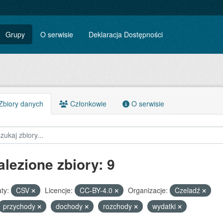
Grupy
O serwisie
Deklaracja Dostępności
biory danych
Członkowie
O serwisie
alezione zbiory: 9
ty:
CSV
Licencje:
CC-BY-4.0
Organizacje:
Czeladź
przychody
dochody
rozchody
wydatki