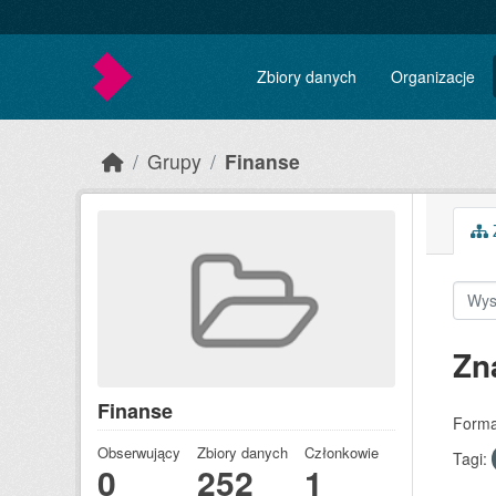
Skip to main content
Zbiory danych
Organizacje
Grupy
Finanse
Z
Zn
Finanse
Forma
Obserwujący
Zbiory danych
Członkowie
Tagi:
0
252
1