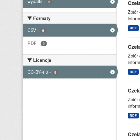
wydatki
-
9
Czel
Zbiór
Formaty
inform
RDF
CSV
-
9
RDF
-
9
Czel
Zbiór
Licencje
inform
CC-BY-4.0
-
RDF
9
Czel
Zbiór
inform
RDF
Czel