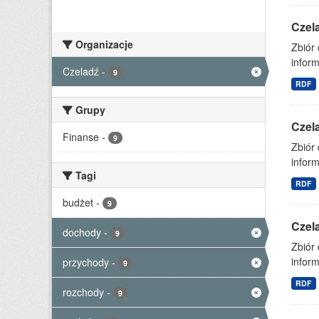
Czel
Organizacje
Zbiór
inform
Czeladź
-
9
RDF
Grupy
Czel
Finanse
-
9
Zbiór
inform
Tagi
RDF
budżet
-
9
Czel
dochody
-
9
Zbiór
inform
przychody
-
9
RDF
rozchody
-
9