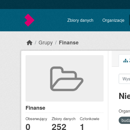
Skip to main content
Zbiory danych
Organizacje
Grupy
Finanse
Z
Ni
Finanse
Organ
Obserwujący
Zbiory danych
Członkowie
bud
0
252
1