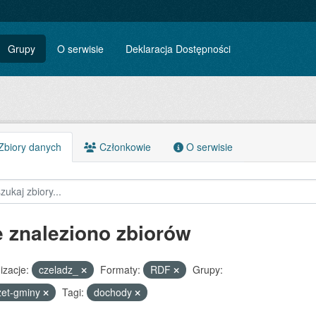
Grupy
O serwisie
Deklaracja Dostępności
biory danych
Członkowie
O serwisie
e znaleziono zbiorów
izacje:
czeladz_
Formaty:
RDF
Grupy:
zet-gminy
Tagi:
dochody