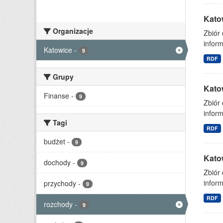
Kato
Organizacje
Zbiór
inform
Katowice
-
9
RDF
Grupy
Kato
Finanse
-
9
Zbiór
inform
Tagi
RDF
budżet
-
9
Kato
dochody
-
9
Zbiór
inform
przychody
-
9
RDF
rozchody
-
9