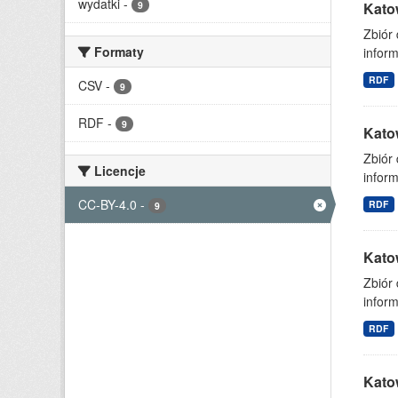
wydatki
-
9
Kato
Zbiór
Formaty
inform
RDF
CSV
-
9
RDF
-
9
Kato
Zbiór
Licencje
inform
CC-BY-4.0
-
RDF
9
Kato
Zbiór
inform
RDF
Kato