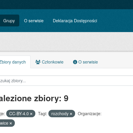
Grupy
O serwisie
Deklaracja Dostępności
biory danych
Członkowie
O serwisie
alezione zbiory: 9
je:
CC-BY-4.0
Tagi:
rozchody
Organizacje:
owice