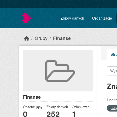
Skip to main content
Zbiory danych
Organizacje
Grupy
Finanse
Z
Zn
Finanse
Licenc
Obserwujący
Zbiory danych
Członkowie
Kat
0
252
1