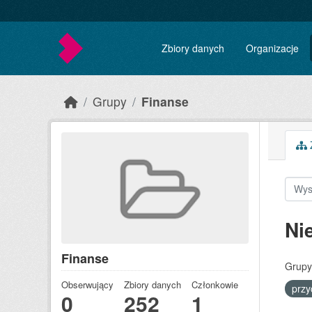
Skip to main content
Zbiory danych
Organizacje
Grupy
Finanse
Z
Ni
Finanse
Grupy
Obserwujący
Zbiory danych
Członkowie
prz
0
252
1