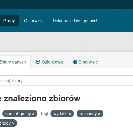
Grupy
O serwisie
Deklaracja Dostępności
biory danych
Członkowie
O serwisie
e znaleziono zbiorów
:
budzet-gminy
Tagi:
wydatki
rozchody
ychody