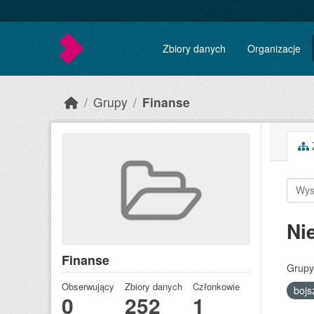
Skip to main content
Zbiory danych
Organizacje
Grupy
Finanse
Z
Ni
Finanse
Grupy
Obserwujący
Zbiory danych
Członkowie
boj
0
252
1