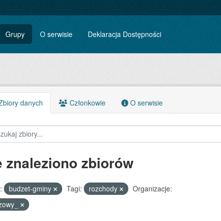
Grupy
O serwisie
Deklaracja Dostępności
biory danych
Członkowie
O serwisie
e znaleziono zbiorów
:
budzet-gminy
Tagi:
rozchody
Organizacje:
szowy_