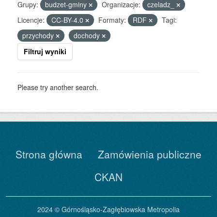
Grupy:
budzet-gminy
Organizacje:
czeladz_
Licencje:
CC-BY-4.0
Formaty:
RDF
Tagi:
przychody
dochody
Filtruj wyniki
Please try another search.
Strona główna
Zamówienia publiczne
CKAN
2024 © Górnośląsko-Zagłębiowska Metropolia