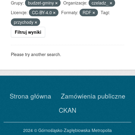
Grupy:
budzet-gminy
Organizacje:
czeladz_
Licencje:
CC-BY-4.0
Formaty:
RDF
Tagi:
przychody
Filtruj wyniki
Please try another search.
Strona główna
Zamówienia publiczne
CKAN
2024 © Górnośląsko-Zagłębiowska Metropolia