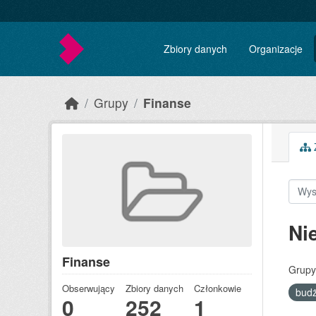
Skip to main content
Zbiory danych
Organizacje
Grupy
Finanse
Z
Ni
Finanse
Grupy
Obserwujący
Zbiory danych
Członkowie
bud
0
252
1