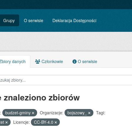
Grupy
O serwisie
Deklaracja Dostępności
biory danych
Członkowie
O serwisie
e znaleziono zbiorów
:
budzet-gminy
Organizacje:
bojszowy_
Tagi:
żet
Licencje:
CC-BY-4.0