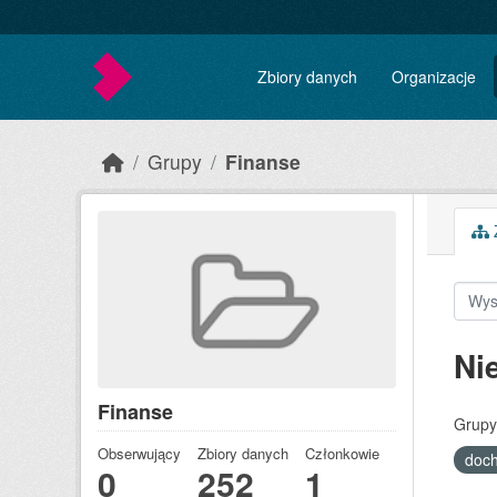
Skip to main content
Zbiory danych
Organizacje
Grupy
Finanse
Z
Ni
Finanse
Grupy
Obserwujący
Zbiory danych
Członkowie
doc
0
252
1