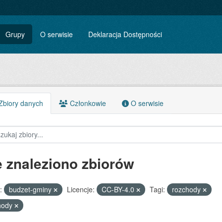
Grupy
O serwisie
Deklaracja Dostępności
biory danych
Członkowie
O serwisie
e znaleziono zbiorów
:
budzet-gminy
Licencje:
CC-BY-4.0
Tagi:
rozchody
hody