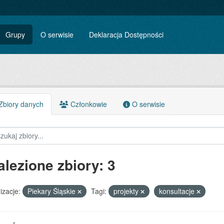
Grupy
O serwisie
Deklaracja Dostępności
biory danych
Członkowie
O serwisie
alezione zbiory: 3
izacje:
Piekary Śląskie
Tagi:
projekty
konsultacje