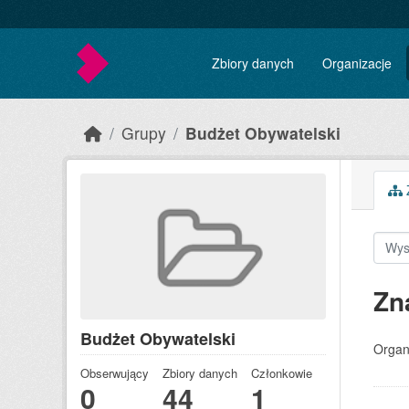
Skip to main content
Zbiory danych
Organizacje
Grupy
Budżet Obywatelski
Z
Zn
Budżet Obywatelski
Organ
Obserwujący
Zbiory danych
Członkowie
0
44
1