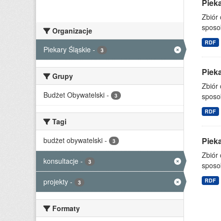
Pieka
Zbiór
sposo
Organizacje
RDF
Piekary Śląskie
-
3
Pieka
Grupy
Zbiór
Budżet Obywatelski
-
sposo
3
RDF
Tagi
budżet obywatelski
-
Pieka
3
Zbiór
konsultacje
-
3
sposo
projekty
-
RDF
3
Formaty