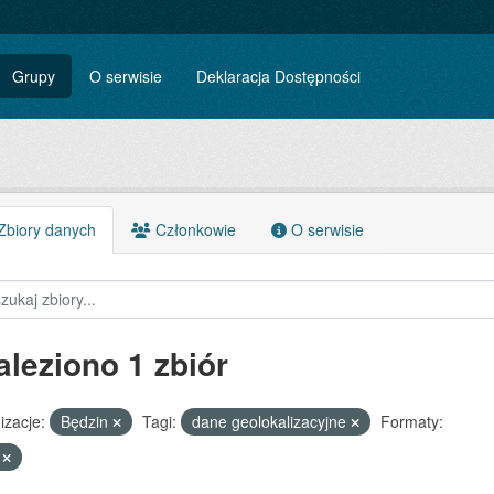
Grupy
O serwisie
Deklaracja Dostępności
biory danych
Członkowie
O serwisie
aleziono 1 zbiór
izacje:
Będzin
Tagi:
dane geolokalizacyjne
Formaty:
V