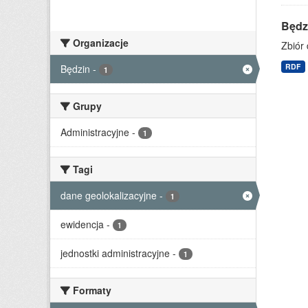
Będz
Organizacje
Zbiór 
RDF
Będzin
-
1
Grupy
Administracyjne
-
1
Tagi
dane geolokalizacyjne
-
1
ewidencja
-
1
jednostki administracyjne
-
1
Formaty