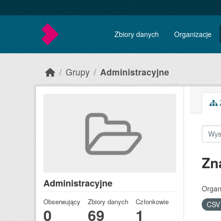
Skip to main content
Zbiory danych
Organizacje
Grupy
Administracyjne
Z
Zn
Administracyjne
Organ
Obserwujący
Zbiory danych
Członkowie
CS
0
69
1