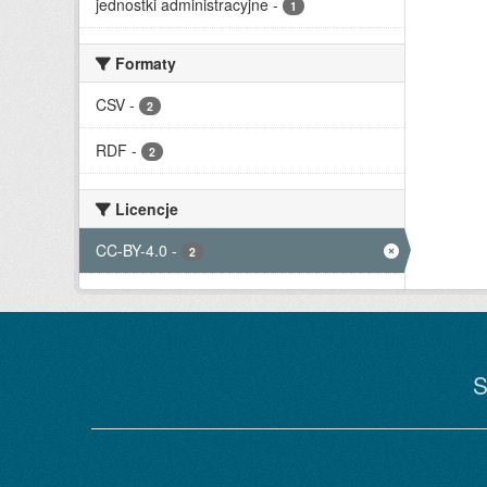
jednostki administracyjne
-
1
Formaty
CSV
-
2
RDF
-
2
Licencje
CC-BY-4.0
-
2
S