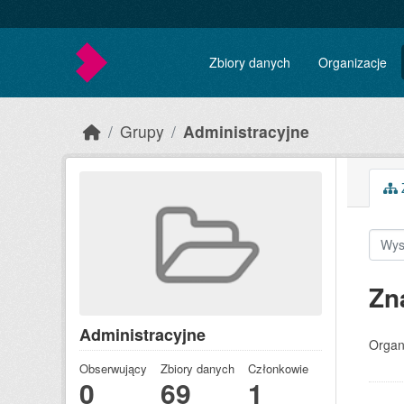
Skip to main content
Zbiory danych
Organizacje
Grupy
Administracyjne
Z
Zn
Administracyjne
Organ
Obserwujący
Zbiory danych
Członkowie
0
69
1