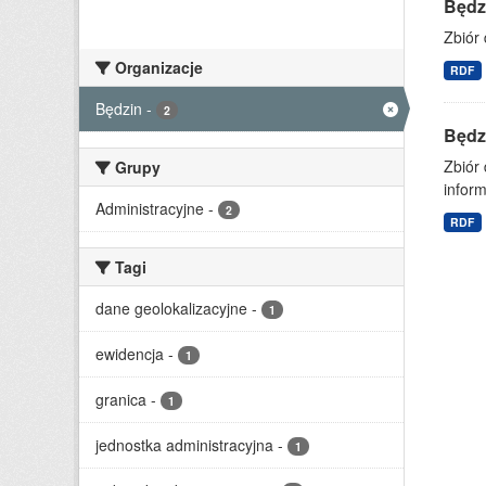
Będz
Zbiór 
Organizacje
RDF
Będzin
-
2
Będz
Zbiór 
Grupy
infor
Administracyjne
-
2
RDF
Tagi
dane geolokalizacyjne
-
1
ewidencja
-
1
granica
-
1
jednostka administracyjna
-
1