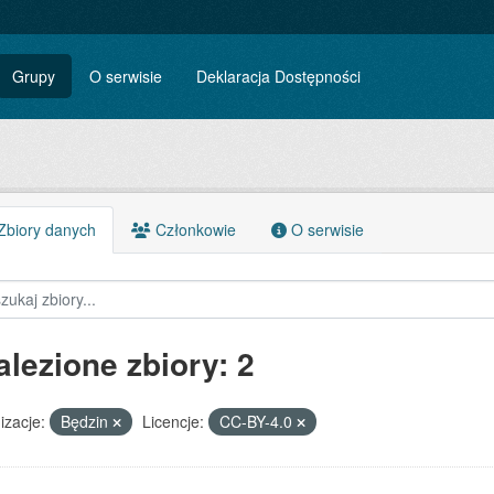
Grupy
O serwisie
Deklaracja Dostępności
biory danych
Członkowie
O serwisie
alezione zbiory: 2
izacje:
Będzin
Licencje:
CC-BY-4.0