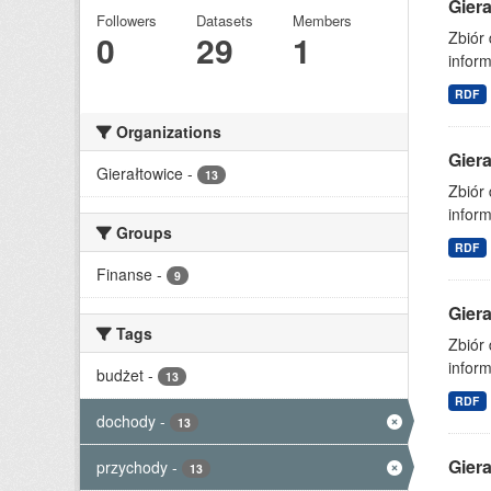
Gier
Followers
Datasets
Members
0
29
1
Zbiór
inform
RDF
Organizations
Gier
Gierałtowice
-
13
Zbiór
inform
Groups
RDF
Finanse
-
9
Gier
Tags
Zbiór
inform
budżet
-
13
RDF
dochody
-
13
Gier
przychody
-
13