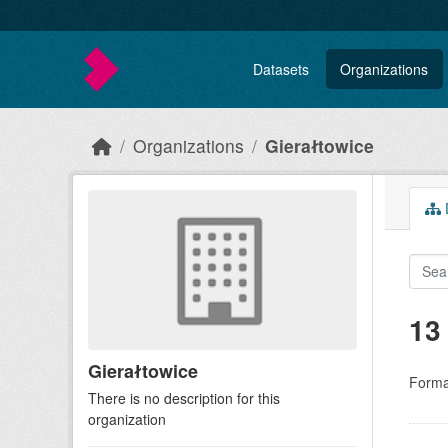
Skip to main content
Datasets
Organizations
Organizations
Gierałtowice
D
13
Gierałtowice
Forma
There is no description for this
organization