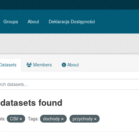
Groups
About
Deklaracja Dostępności
atasets
Members
About
 datasets found
ts:
CSV
Tags:
dochody
przychody