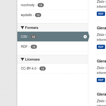
Zbiór
rozchody
-
13
inform
RDF
wydatki
-
13
Formats
Gier
Zbiór
CSV
-
13
inform
RDF
-
13
RDF
Licenses
Gier
Zbiór
CC-BY-4.0
-
13
inform
RDF
Gier
Zbiór
inform