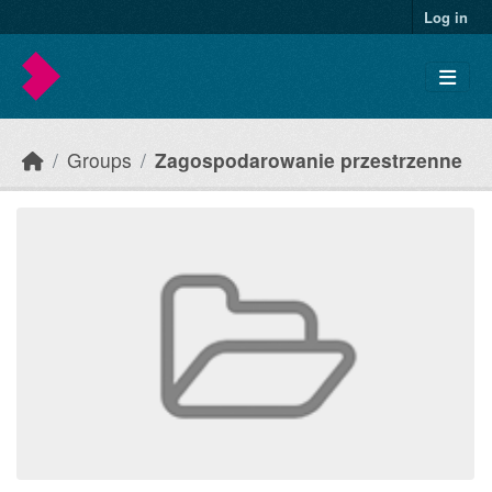
Skip to main content
Log in
Groups
Zagospodarowanie przestrzenne