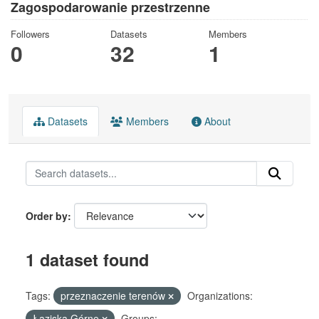
Zagospodarowanie przestrzenne
Followers
Datasets
Members
0
32
1
Datasets
Members
About
Order by
1 dataset found
Tags:
przeznaczenie terenów
Organizations:
Łaziska Górne
Groups: