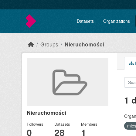
Skip to main content
Datasets
Organizations
Groups
Nieruchomości
D
1 
Nieruchomości
Organi
Followers
Datasets
Members
mie
0
28
1