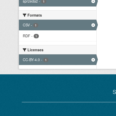
sprzedaż
-
1
Formats
CSV
-
1
RDF
-
1
Licenses
CC-BY-4.0
-
1
S