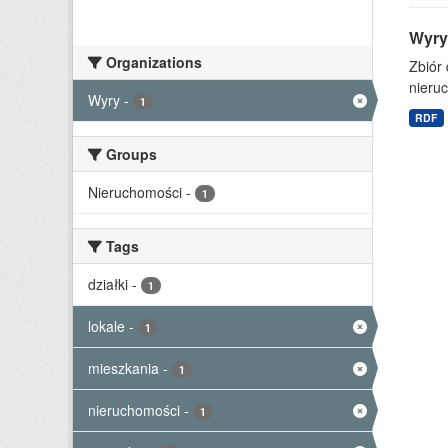
Wyry
Organizations
Zbiór
nieruc
Wyry
-
1
RDF
Groups
Nieruchomości
-
1
Tags
działki
-
1
lokale
-
1
mieszkania
-
1
nieruchomości
-
1