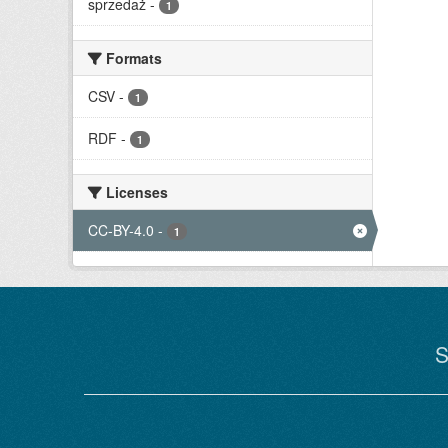
sprzedaż
-
1
Formats
CSV
-
1
RDF
-
1
Licenses
CC-BY-4.0
-
1
S