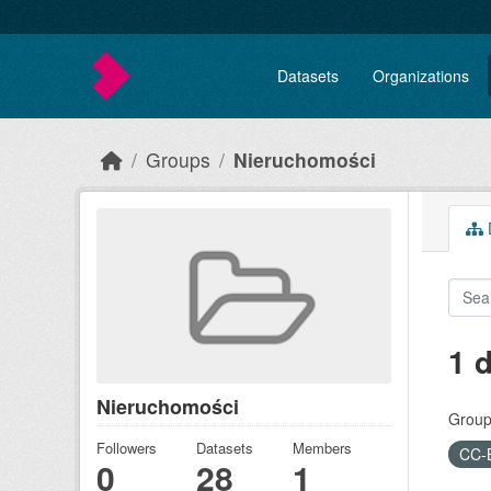
Skip to main content
Datasets
Organizations
Groups
Nieruchomości
D
1 
Nieruchomości
Group
Followers
Datasets
Members
CC-
0
28
1