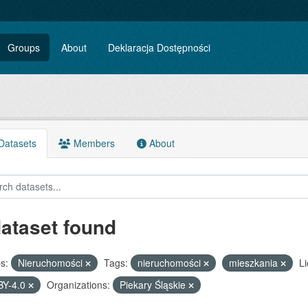
Groups
About
Deklaracja Dostępności
atasets
Members
About
dataset found
s:
Nieruchomości
Tags:
nieruchomości
mieszkania
Li
BY-4.0
Organizations:
Piekary Śląskie