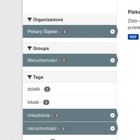
Piek
Organizations
Zbiór
przet
Piekary Śląskie
-
1
RDF
Groups
Nieruchomości
-
1
Tags
działki
-
1
lokale
-
1
mieszkania
-
1
nieruchomości
-
1