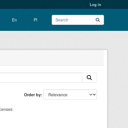
Log in
En
Pl
Order by
censes: