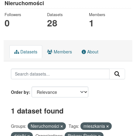
Nieruchomości
Followers
Datasets
Members
0
28
1
Datasets
Members
About
Order by
1 dataset found
Groups:
Nieruchomości
Tags:
mieszkania
działki
Organizations:
Piekary Śląskie