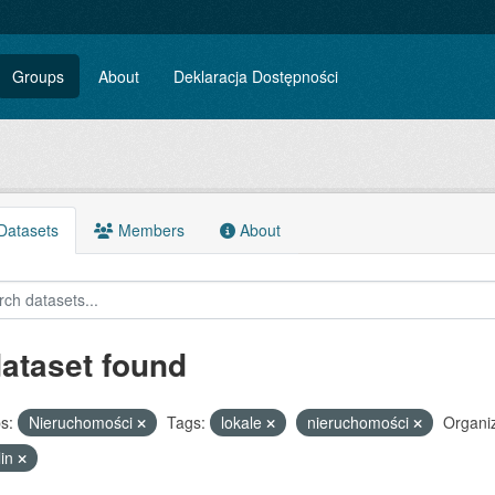
Groups
About
Deklaracja Dostępności
atasets
Members
About
dataset found
s:
Nieruchomości
Tags:
lokale
nieruchomości
Organiz
lin