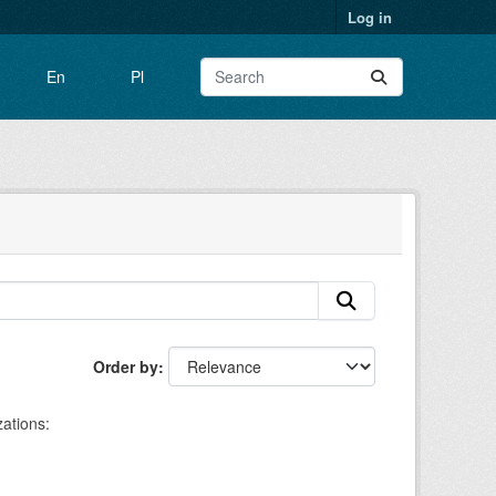
Log in
En
Pl
Order by
ations: