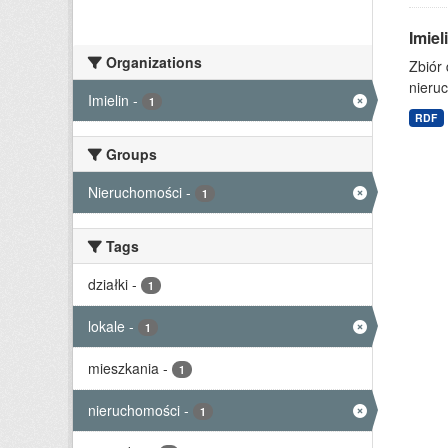
Imie
Organizations
Zbiór
nieruc
Imielin
-
1
RDF
Groups
Nieruchomości
-
1
Tags
działki
-
1
lokale
-
1
mieszkania
-
1
nieruchomości
-
1