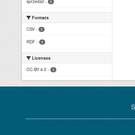
sprzedaż
-
1
Formats
CSV
-
1
RDF
-
1
Licenses
CC-BY-4.0
-
1
S