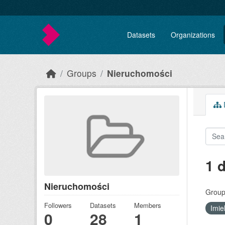
Skip to main content
Datasets
Organizations
Groups
Nieruchomości
D
1 
Nieruchomości
Group
Followers
Datasets
Members
Imie
0
28
1