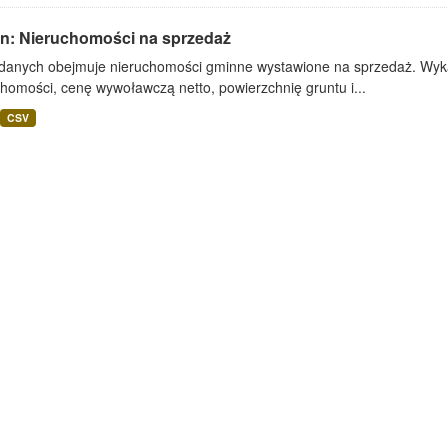
lin: Nieruchomości na sprzedaż
 danych obejmuje nieruchomości gminne wystawione na sprzedaż. Wykaz
homości, cenę wywoławczą netto, powierzchnię gruntu i...
CSV