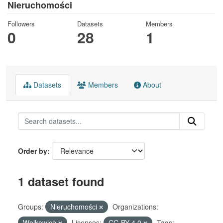
Nieruchomości
Followers
Datasets
Members
0
28
1
Datasets
Members
About
Order by
1 dataset found
Groups:
Nieruchomości
Organizations:
Wojkowice
Licenses:
CC-BY-4.0
Tags: