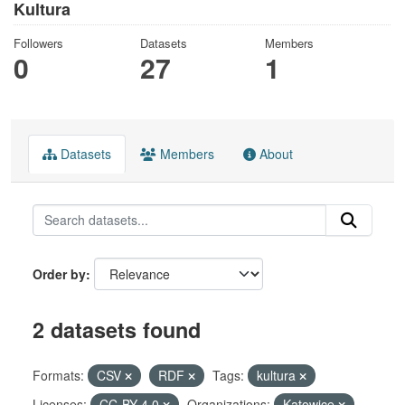
Kultura
Followers
Datasets
Members
0
27
1
Datasets
Members
About
Order by
2 datasets found
Formats:
CSV
RDF
Tags:
kultura
Licenses:
CC-BY-4.0
Organizations:
Katowice