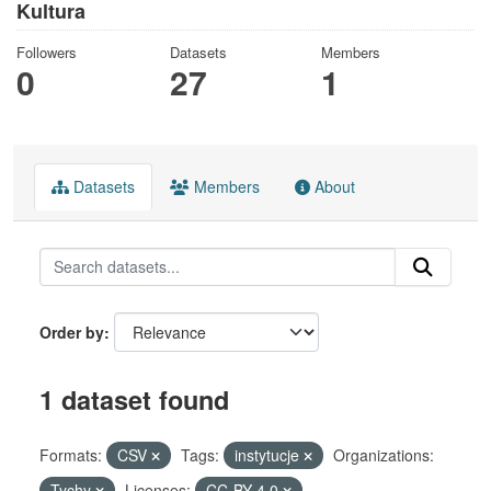
Kultura
Followers
Datasets
Members
0
27
1
Datasets
Members
About
Order by
1 dataset found
Formats:
CSV
Tags:
instytucje
Organizations:
Tychy
Licenses:
CC-BY-4.0