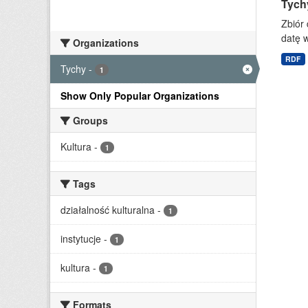
Tychy
Zbiór 
datę w
Organizations
RDF
Tychy
-
1
Show Only Popular Organizations
Groups
Kultura
-
1
Tags
działalność kulturalna
-
1
instytucje
-
1
kultura
-
1
Formats