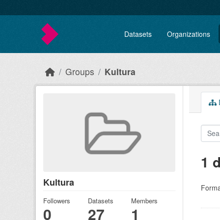
Skip to main content
Datasets
Organizations
Groups
Kultura
D
1 
Kultura
Forma
Followers
Datasets
Members
0
27
1