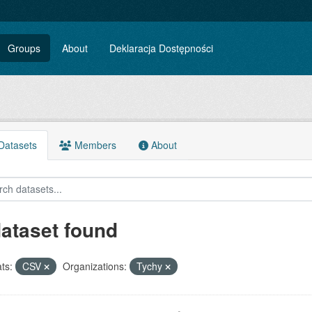
Groups
About
Deklaracja Dostępności
atasets
Members
About
dataset found
ts:
CSV
Organizations:
Tychy