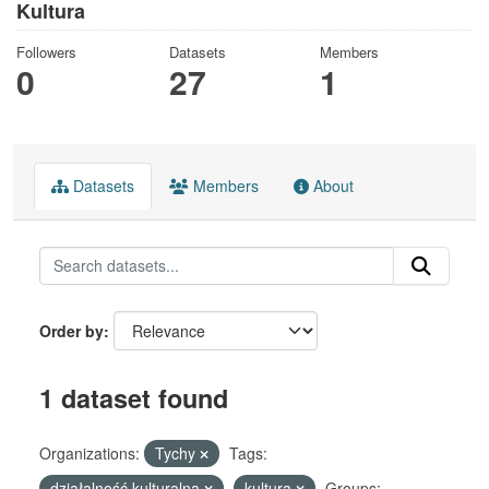
Kultura
Followers
Datasets
Members
0
27
1
Datasets
Members
About
Order by
1 dataset found
Organizations:
Tychy
Tags:
działalność kulturalna
kultura
Groups: