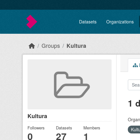
Skip to main content
Datasets
Organizations
Groups
Kultura
D
1 
Kultura
Organi
Followers
Datasets
Members
Kult
0
27
1