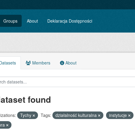
Groups
About
Deklaracja Dostępności
atasets
Members
About
dataset found
zations:
Tychy
Tags:
działalność kulturalna
instytucje
ura