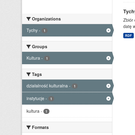
Tychy
Organizations
Zbiór 
datę w
Tychy
-
1
RDF
Groups
Kultura
-
1
Tags
działalność kulturalna
-
1
instytucje
-
1
kultura
-
1
Formats