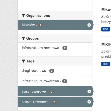
Miko
Organizations
Zbiór 
benzy
Mikołów
-
2
RDF
Groups
Mikoł
Infrastruktura rowerowa
-
2
Zbiór
przebi
Tags
RDF
drogi rowerowe
-
2
infrastruktura rowerowa
-
2
trasy rowerowe
-
2
ścieżki rowerowe
-
2