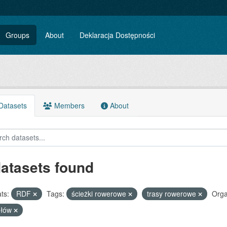
Groups
About
Deklaracja Dostępności
atasets
Members
About
datasets found
ts:
RDF
Tags:
ścieżki rowerowe
trasy rowerowe
Orga
ołów