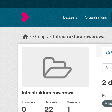
Skip to main content
Datasets
Organizations
Groups
Infrastruktura rowerowa
D
2 
Infrastruktura rowerowa
Forma
Followers
Datasets
Members
Mik
0
22
1