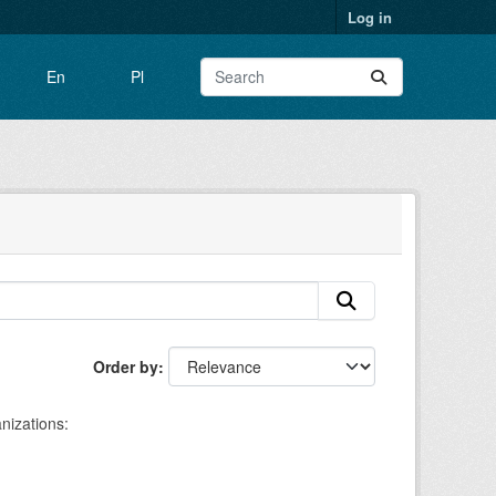
Log in
En
Pl
Order by
nizations: