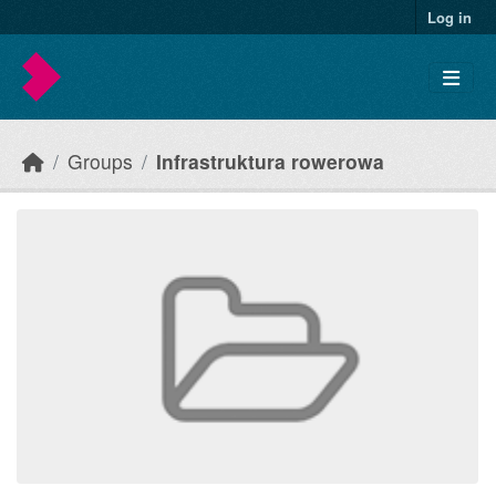
Skip to main content
Log in
Groups
Infrastruktura rowerowa