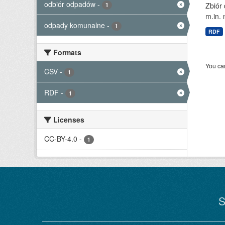
odbiór odpadów
-
Zbiór
1
m.in. 
odpady komunalne
-
1
RDF
Formats
You can
CSV
-
1
RDF
-
1
Licenses
CC-BY-4.0
-
1
S