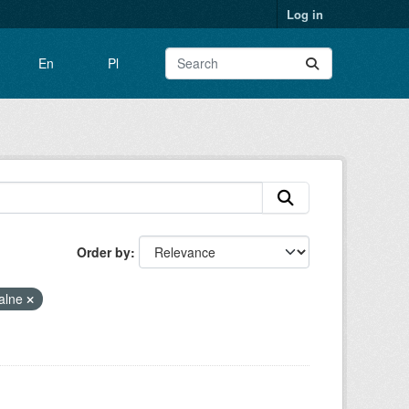
Log in
En
Pl
Order by
alne