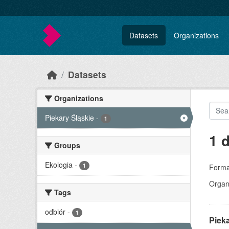
Skip to main content
Datasets
Organizations
Datasets
Organizations
Piekary Śląskie
-
1
1 
Groups
Ekologia
-
1
Forma
Organi
Tags
odbiór
-
1
Piek