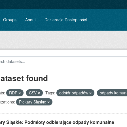
Groups
About
Deklaracja Dostępności
dataset found
ts:
RDF
CSV
Tags:
odbiór odpadów
odpady komun
zations:
Piekary Śląskie
ary Śląskie: Podmioty odbierające odpady komunalne