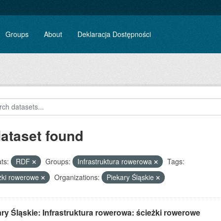
Groups
About
Deklaracja Dostępności
dataset found
ts:
RDF
Groups:
Infrastruktura rowerowa
Tags:
żki rowerowe
Organizations:
Piekary Śląskie
ry Śląskie: Infrastruktura rowerowa: ścieżki rowerowe