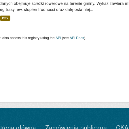
 danych obejmuje ścieżki rowerowe na terenie gminy. Wykaz zawiera mi
eg trasy, ew. stopień trudności oraz datę ostatniej...
CSV
 also access this registry using the
API
(see
API Docs
).
trona główna
Zamówienia publiczne
CKA