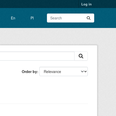
Log in
En
Pl
Order by