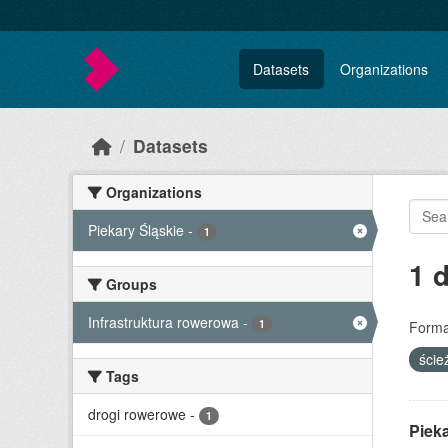
Skip to main content
Datasets
Organizations
Datasets
Organizations
Piekary Śląskie
-
1
1 
Groups
Infrastruktura rowerowa
-
1
Forma
ście
Tags
drogi rowerowe
-
1
Pieka