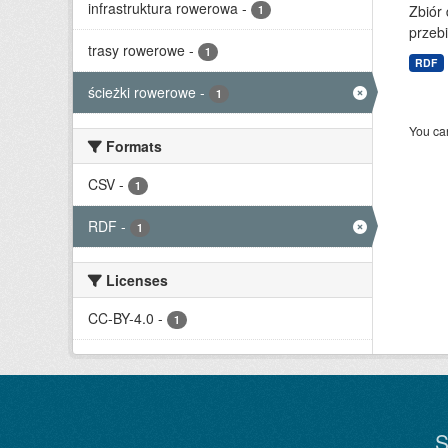
infrastruktura rowerowa
-
Zbiór
1
przebi
trasy rowerowe
-
1
RDF
ścieżki rowerowe
-
1
You can
Formats
CSV
-
1
RDF
-
1
Licenses
CC-BY-4.0
-
1
S