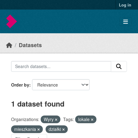
Skip to main content
Log in
Datasets
Order by
1 dataset found
Organizations:
Wyry
Tags:
lokale
mieszkania
działki