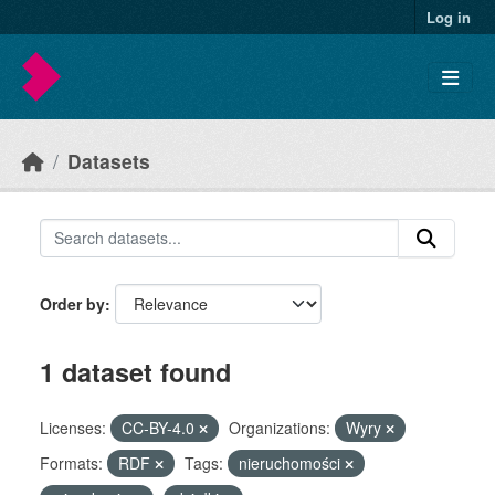
Skip to main content
Log in
Datasets
Order by
1 dataset found
Licenses:
CC-BY-4.0
Organizations:
Wyry
Formats:
RDF
Tags:
nieruchomości