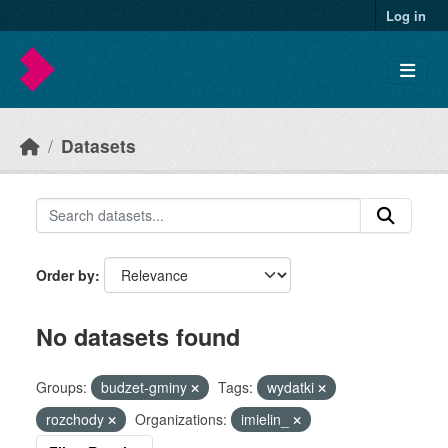
Skip to main content
Log in
Datasets
Order by
No datasets found
Groups:
budzet-gminy
Tags:
wydatki
rozchody
Organizations:
imielin_