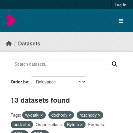
Skip to main content
Log in
Datasets
Order by
13 datasets found
Tags:
wydatki
dochody
rozchody
budżet
Organizations:
Bytom
Formats: