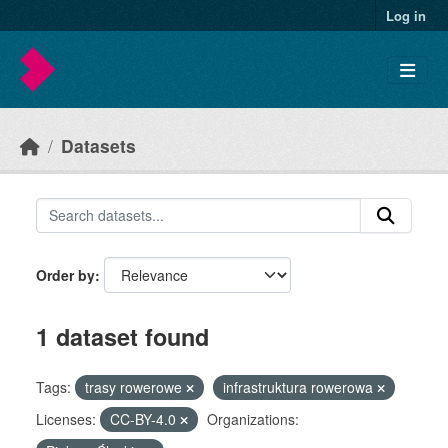
Skip to main content
Log in
Datasets
Order by
1 dataset found
Tags:
trasy rowerowe
infrastruktura rowerowa
Licenses:
CC-BY-4.0
Organizations: