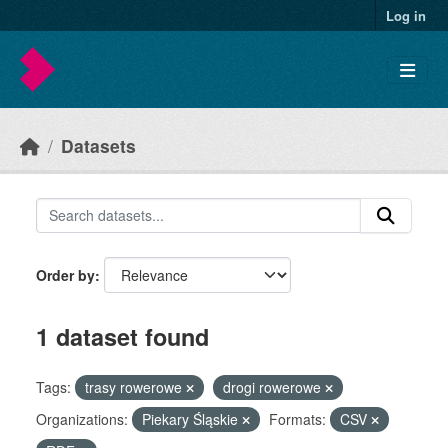
Skip to main content
Log in
Datasets
Order by
1 dataset found
Tags:
trasy rowerowe
drogi rowerowe
Organizations:
Piekary Śląskie
Formats:
CSV