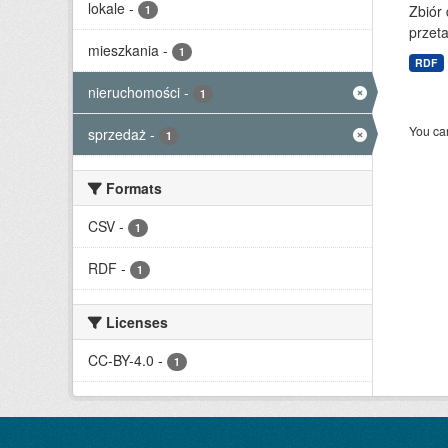
lokale
-
Zbiór
1
przet
mieszkania
-
1
RDF
nieruchomości
-
1
You can
sprzedaż
-
1
Formats
CSV
-
1
RDF
-
1
Licenses
CC-BY-4.0
-
1