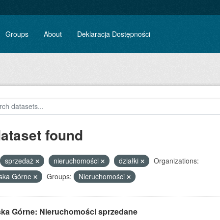
Groups
About
Deklaracja Dostępności
dataset found
sprzedaż
nieruchomości
działki
Organizations:
iska Górne
Groups:
Nieruchomości
ska Górne: Nieruchomości sprzedane