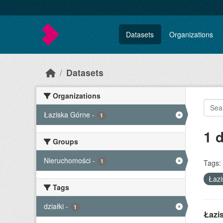
Skip to main content
Datasets
Organizations
Datasets
Organizations
Łaziska Górne
-
1
1 
Groups
Nieruchomości
-
1
Tags:
Łaz
Tags
działki
-
1
Łazi