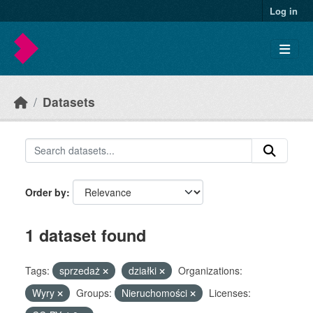
Skip to main content
Log in
Datasets
Order by
1 dataset found
Tags:
sprzedaż
działki
Organizations:
Wyry
Groups:
Nieruchomości
Licenses: