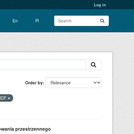
Log in
En
Pl
Order by
RDF
owania przestrzennego