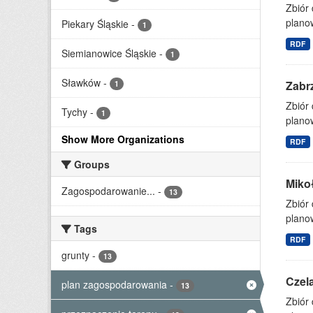
Zbiór
planow
Piekary Śląskie
-
1
RDF
Siemianowice Śląskie
-
1
Sławków
-
Zabr
1
Zbiór
Tychy
-
1
planow
Show More Organizations
RDF
Groups
Miko
Zagospodarowanie...
-
13
Zbiór
planow
Tags
RDF
grunty
-
13
Czel
plan zagospodarowania
-
13
Zbiór