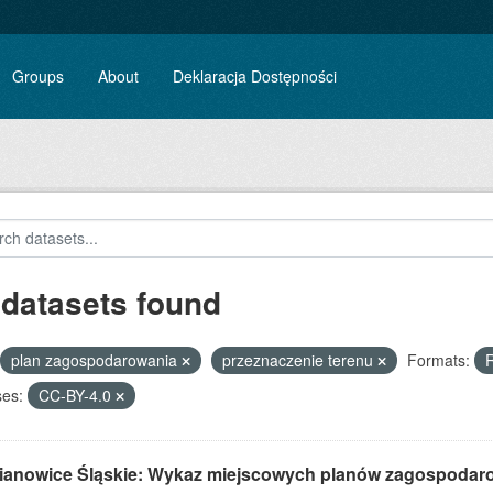
Groups
About
Deklaracja Dostępności
 datasets found
plan zagospodarowania
przeznaczenie terenu
Formats:
ses:
CC-BY-4.0
ianowice Śląskie: Wykaz miejscowych planów zagospodar