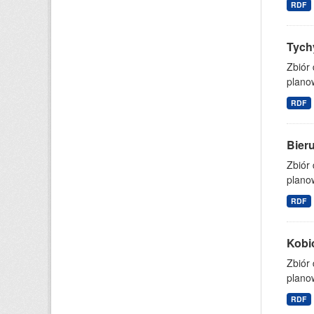
RDF
Tych
Zbiór
planow
RDF
Bier
Zbiór
planow
RDF
Kobi
Zbiór
planow
RDF