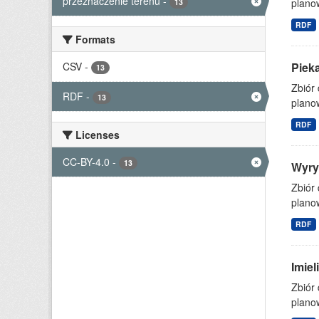
przeznaczenie terenu
-
planow
13
RDF
Formats
CSV
-
Piek
13
Zbiór
RDF
-
13
planow
RDF
Licenses
CC-BY-4.0
-
13
Wyry
Zbiór
planow
RDF
Imie
Zbiór
planow