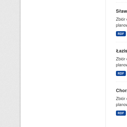
Sław
Zbiór
planow
RDF
Łazi
Zbiór
planow
RDF
Chor
Zbiór
planow
RDF