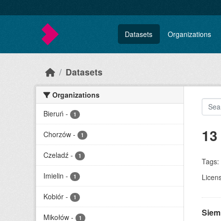
Skip to main content
Datasets
Organizations
Datasets
Organizations
Bieruń
-
1
13
Chorzów
-
1
Czeladź
-
1
Tags:
Imielin
-
Licen
1
Kobiór
-
1
Siem
Mikołów
-
1