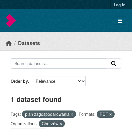
Skip to main content
Log in
Datasets
Order by
1 dataset found
Tags:
plan zagospodarowania
Formats:
RDF
Organizations:
Chorzów